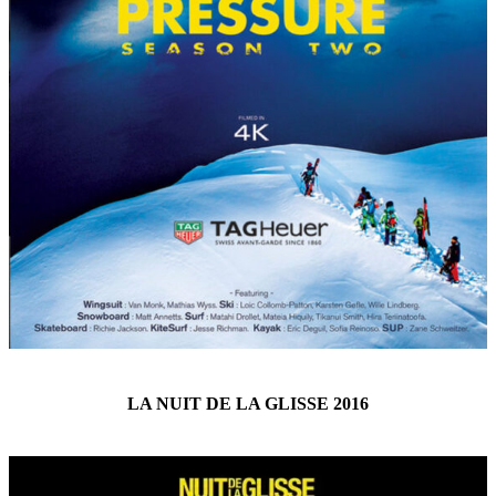
LA NUIT DE LA GLISSE 2016