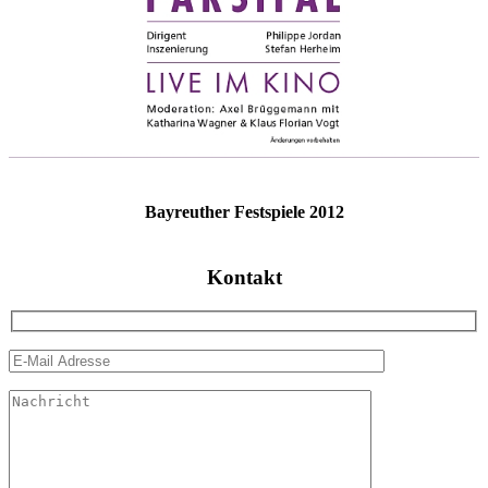
Bayreuther Festspiele 2012
Kontakt