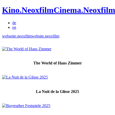
Zum
Kino.Neoxfilm
Cinema.Neoxfil
Inhalt
springen
de
en
webseite.neoxfilm
website.neoxfilm
The World of Hans Zimmer
La Nuit de la Glisse 2025